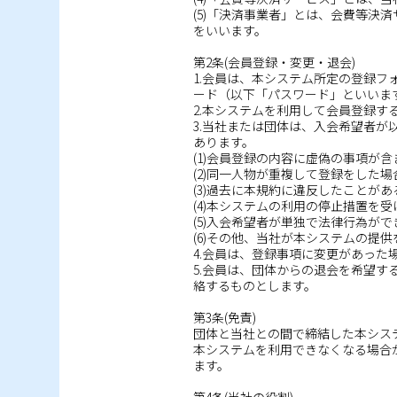
(5)「決済事業者」とは、会費等
をいいます。
第2条(会員登録・変更・退会)
1.会員は、本システム所定の登録フ
ード（以下「パスワード」といいま
2.本システムを利用して会員登録
3.当社または団体は、入会希望者
あります。
(1)会員登録の内容に虚偽の事項が
(2)同一人物が重複して登録をした場
(3)過去に本規約に違反したことがあ
(4)本システムの利用の停止措置を
(5)入会希望者が単独で法律行為が
(6)その他、当社が本システムの提
4.会員は、登録事項に変更があっ
5.会員は、団体からの退会を希望
絡するものとします。
第3条(免責)
団体と当社との間で締結した本シス
本システムを利用できなくなる場合
ます。