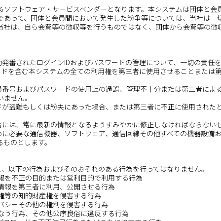
るソフトウェア・サービスベンダーとなります。本システムは団体と会
であって、団体と会員間において発生した紛争等については、当社は一
当社は、自ら会費等の徴収等を行うものではなく、団体から会費等の徴
動発番されたログインIDおよびパスワードの管理について、一切の責任
ワードを含む本システムの全ての利用権を第三者に使用させることまたは
会員番号およびパスワードの使用上の過誤、管理不十分または第三者によ
いません。
ードが盗難もしくは紛失にあった場合、または第三者に不正に使用された
場合には、常に最新の情報となるようすみやかに修正しなければならない
ために必要な通信機器、ソフトウェア、通信回線その他すべての機器設備
るものとします。
して、以下の行為およびそのおそれのある行為を行ってはなりません。
情報を不正の目的または営利目的で利用する行為
の情報を第三者に利用、公開させる行為
標権等の知的財産権を侵害する行為
イバシーその他の権利を侵害する行為
損なう行為、その他公序良俗に違反する行為