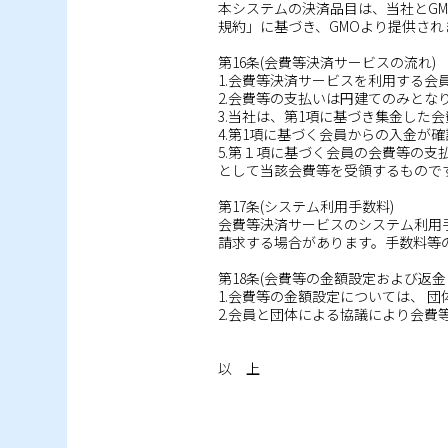
本システムの決済品目は、当社とG
規約」に基づき、GMOより提供され
第16条(会費等決済サービスの流れ)
1.会費等決済サービスを利用する
2.会費等の支払いは円建てのみとな
3.当社は、第1項に基づき集金した
4.第1項に基づく会員からの入金
5.第１項に基づく会員の会費等の
として当該会費等を受領するもので
第17条(システム利用手数料)
会費等決済サービスのシステム利用
請求する場合があります。手数料等
第18条(会費等の金額設定および返金
1.会費等の金額設定については、 
2.会員と団体による協議により会
以 上