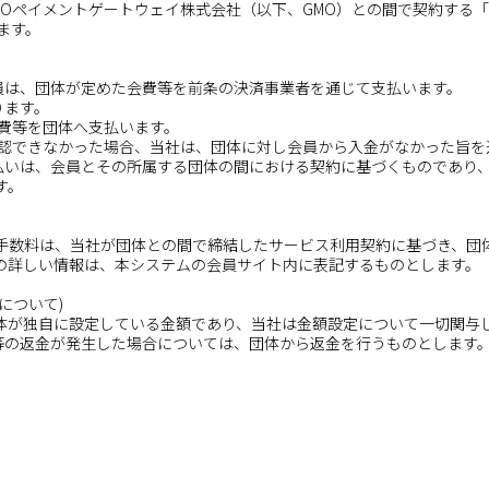
MOペイメントゲートウェイ株式会社（以下、GMO）との間で契約する「
ます。
会員は、団体が定めた会費等を前条の決済事業者を通じて支払います。
ります。
会費等を団体へ支払います。
が確認できなかった場合、当社は、団体に対し会員から入金がなかった旨を
支払いは、会員とその所属する団体の間における契約に基づくものであり、
す。
手数料は、当社が団体との間で締結したサービス利用契約に基づき、団
の詳しい情報は、本システムの会員サイト内に表記するものとします。
について)
団体が独自に設定している金額であり、当社は金額設定について一切関与
費等の返金が発生した場合については、団体から返金を行うものとします