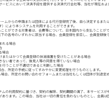
決済サービスにおいて決済手段を提供する決済代行会社等、当社が現在お
ォームからの申請または団体による代行登録完了後、自ら決定するまたは
す）により本システムを利用することができます。
することができる対象者は、会費等について、日本国内から支払うことが
が以下の各号のいずれかに該当する場合、会員登録を拒否し、会員登録後
含まれる場合
合
る場合
受けまたはかつて会員登録の抹消措置を受けたことがある場合
できない者であって、後見人等の同意を得ていない場合
供を行うことが不適切であると判断した場合
た場合、所定の手続に従ってすみやかに変更処理を行うものとします。
する場合、所定のお問い合わせフォームまたは当社もしくは団体が別途定
テムの利用契約に基づき、契約の解除、契約期間の満了、本サービスが
があります。この場合、当社は一切の責任を負わないものとし、会員は