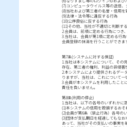
(6)なりすまし等のログインIDお
(7)コンピュータウイルス等の送信
(8)当社および第三者の名誉・信用
(9)法律・法令等に違反する行為
(10)公序良俗に反する行為
(11)その他、当社が不適切と判断す
2.会員は、前項に定める行為につき
3.当社は、会員が第1項に定める
会員登録の抹消を行うことができま
第7条(システムに対する保証)
1.当社は本システムについて、そ
存在、第三者の権利、利益の非侵害
2.本システムにより提供されるデ
りますが、当社は、これについて一
3.会員が本システムを利用したこ
責任を負いません。
第8条(利用の停止)
1.当社は、以下の各号のいずれか
(1)本システムの信用を毀損するお
(2)会員が第6条（禁止行為）各号
(3)団体が支払期日を経過しても
あって、当社がその支払いの事実を