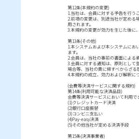
第12条(本規約の変更)
1.当社は、会員に対する予告を行う
2.前項の変更は、別途当社が定め
用されます。
3.本規約の変更が効力を生じた後
第13条(その他)
1.本システムおよび本システムに
ます。
2.会員は、当社の事前の書面によ
3.会員に対する通知は、原則とし
場合等、当社の責に帰すべからざる
4.本規約の成立、効力および解釈に
(会費等決済サービスに関する規約)
第14条(利用可能な決済品目)
会費等決済サービスにおいて利用で
(1)クレジットカード決済
(2)銀行口座振替
(3)コンビニ支払い
(4)Pay-easy決済
(5)その他当社が定める決済手段
第15条(決済事業者)