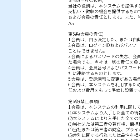
第4条(当社の役割)
当社の役割は、本システムを提供す
支払い・徴収の機会を提供するもの
および会員の責任とします。また、
ん。
第5条(会員の責任)
1.会員は、自ら決定した、または自
2.会員は、ログインIDおよびパス
ことはできません。
3.会員によるパスワードの失念、
た場合でも、当社は一切の責任を負
4.会員は、会員番号およびパスワ
社に連絡するものとします。
5.会員は、登録情報に変更がある
6.会員は、本システムを利用する
任および費用をもって準備し設置す
第6条(禁止事項)
1.会員は、本システムの利用に関
(1)本システムより入手した全ての
(2)本システムにより入手した全て
(3)当社または第三者の著作権、商
(4)当社または第三者の財産、プラ
(5)差別に関する行為または品性を