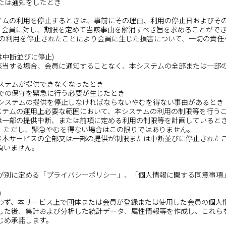
または通知をしたとき
ステムの利用を停止するときは、事前にその理由、利用の停止日およびそ
ず、会員に対し、期限を定めて当該事由を解消すべき旨を求めることがで
テムの利用を停止されたことにより会員に生じた損害について、一切の責任
は中断並びに停止)
に該当する場合、会員に通知することなく、本システムの全部または一部
システムが提供できなくなったとき
えでの保守を緊急に行う必要が生じたとき
本システムの提供を停止しなければならないやむを得ない事由があるとき
システムの運用上必要な範囲において、本システムの利用の制限等を行う
くは一部の提供中断、または前項に定める利用の制限等を計画していると
。ただし、緊急やむを得ない場合はこの限りではありません。
基づき本サービスの全部又は一部の提供が制限または中断並びに停止された
負いません。
が別に定める「プライバシーポリシー」、「個人情報に関する同意事項
)
わず、本サービス上で団体または会員が登録または使用した会員の個人
した後、集計および分析した統計データ、属性情報等を作成し、これら
じめ承諾します。