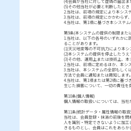
(4)会員が当社に対して虚偽の届出
(5)その他当社が必要と判断したとき
2.当社は、前項の規定により本シ
3.当社は、前項の規定にかかわら
4.当社は、第1項に基づき本シス
第9条(本システムの提供の制限また
1.当社は、以下の各号のいずれか
ることがあります。
(1)天災地変等の不可抗力により本
(2)本システムの提供を停止したう
(3)その他、運用上または技術上、
2.当社は、前項に定めるほか、本
3.当社は、本システムの全部もし
方法で会員に通知または周知します
4.当社は、第1項または第2項に
生じた損害について、一切の責任を
第10条(個人情報)
個人情報の取扱いについては、当社
第11条(統計データ・属性情報の取扱
当社は、会員登録・抹消の前後を問
人を識別・特定できないように加工
きるものとし、会員はこれをあらか