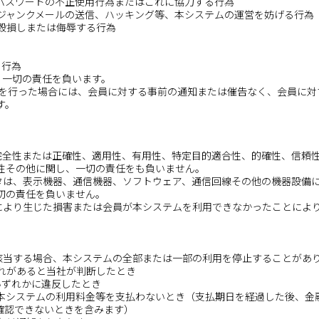
よびパスワードの不正使用行為またはこれに協力する行為
、ジャンクメールの送信、ハッキング等、本システムの運営を妨げる行為
を毀損しまたは侮辱する行為
る行為
、一切の責任を負います。
行為を行った場合には、会員に対する事前の通知または催告なく、会員に
す。
の完全性または正確性、適用性、有用性、特定目的適合性、的確性、信頼
性その他に関し、一切の責任をも負いません。
ータは、表示機器、通信機器、ソフトウェア、通信回線その他の機器設備
切の責任を負いません。
とにより生じた損害または会員が本システムを利用できなかったことによ
に該当する場合、本システムの全部または一部の利用を停止することがあ
それがあると当社が判断したとき
のいずれかに違反したとき
なお本システムの利用料金等を支払わないとき（支払期日を経過した後、
確認できないときを含みます）