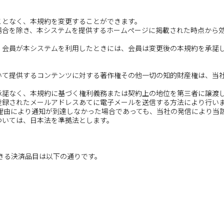
ことなく、本規約を変更することができます。
る場合を除き、本システムを提供するホームページに掲載された時点から
に、会員が本システムを利用したときには、会員は変更後の本規約を承諾
おいて提供するコンテンツに対する著作権その他一切の知的財産権は、当
る承諾なく、本規約に基づく権利義務または契約上の地位を第三者に譲渡
て登録されたメールアドレスあてに電子メールを送信する方法により行い
理由により通知が到達しなかった場合であっても、当社の発信により当
ついては、日本法を準拠法とします。
きる決済品目は以下の通りです。