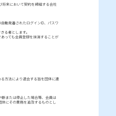
よび将来において契約を締結する会社
自動発番されたログインID、パスワ
できる者とします。
であっても会員登録を抹消することが
める方法により退会する旨を団体に連
中断または停止した場合等、会員は
団体にその責務を追及するものとし