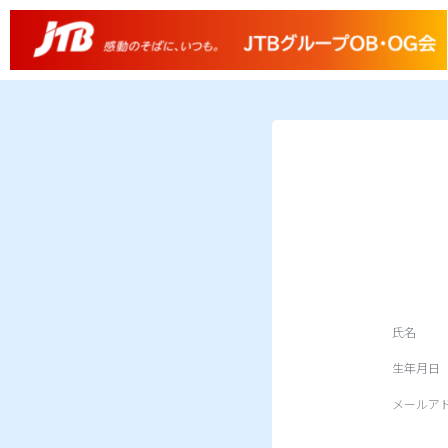
氏名
生年月日
メールア